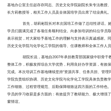
基地办公室主任赵存存同志、历史文化学院副院长朱专法教授
长方莉教授等，相关工作人员及全体国培学员出席了结业典礼
首先，胡莉彬院长对本次国培工作做了总结性讲话。她
学员们圆满完成了各项任务顺利结业。向参加培训的61位学员
表示祝贺，对大家给予基地工作的理解与支持表示真诚感谢。
历史文化学院与化学化工学院的领导、任课教师和全体工作人
胡院长说，基地自2007年承担教育部国家级中职骨干
整体工作，积极发挥综合大学优势，利用良好办学资源，有效
完成。本次培训工作基地继续坚持“资源共享、任务共担、管理
学院负责组织协调、历史文化学院与化学化工学院具体负责教
工作细致、过程管理规范、后勤保障细致这四方面的工作特色
学员的学习收获是多方面的：有效提升了教研能力、极大增强
窗情谊。