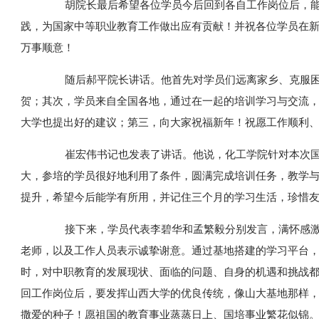
胡院长最后希望各位学员今后回到各自工作岗位后，能
践，为国家中等职业教育工作做出应有贡献！并祝各位学员在
万事顺意！
随后郝平院长讲话。他首先对学员们远离家乡、克服困
贺；其次，学员来自全国各地，通过在一起的培训学习与交流
大学也提出好的建议；第三，向大家祝福新年！祝愿工作顺利
崔宏伟书记也发表了讲话。他说，化工学院针对本次国
大，参培的学员很好地利用了条件，圆满完成培训任务，教学
提升，希望今后能学有所用，并记住三个月的学习生活，珍惜
接下来，学员代表李碧华和孟繁毅分别发言，满怀感激
老师，以及工作人员表示诚挚谢意。通过基地搭建的学习平台
时，对中职教育的发展现状、面临的问题、自身的机遇和挑战
回工作岗位后，要发挥山西大学的优良传统，像山大基地那样
撒爱的种子！愿祖国的教育事业蒸蒸日上、国培事业繁花似锦